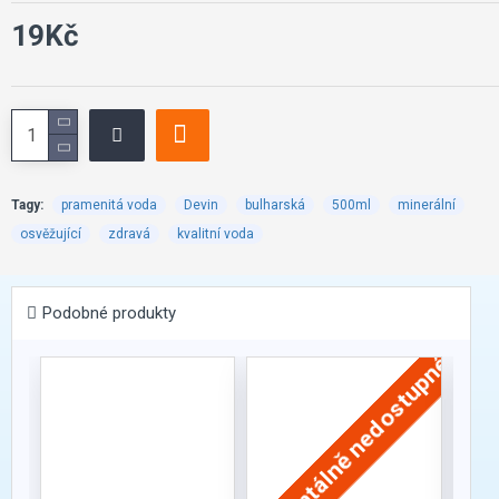
19Kč
Tagy:
pramenitá voda
Devin
bulharská
500ml
minerální
osvěžující
zdravá
kvalitní voda
Podobné produkty
momentálně nedostupné
momen