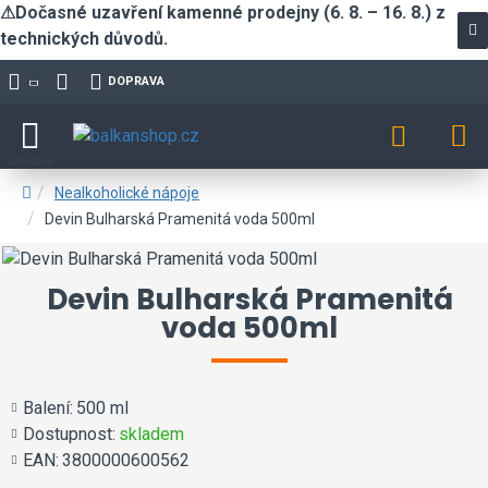
⚠Dočasné uzavření kamenné prodejny (6. 8. – 16. 8.) z
technických důvodů.
DOPRAVA
Nealkoholické nápoje
Devin Bulharská Pramenitá voda 500ml
Devin Bulharská Pramenitá
voda 500ml
Balení:
500 ml
Dostupnost:
skladem
EAN:
3800000600562