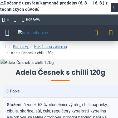
⚠Dočasné uzavření kamenné prodejny (6. 8. – 16. 8.) z
technických důvodů.
DOPRAVA
Konzervy
Nakládaná zelenina
Adela Česnek s chilli 120g
Adela Česnek s chilli 120g
Popis
Složení:
česnek 63 %, slunečnicový olej, chilli papričky,
cibule, skořice, sůl, cukr, regulátory kyselosti: kyselina
askorbová, kyselina citronová, přírodní barvivo: paprika,