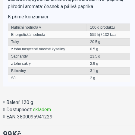
přírodní aromata: česnek a pálivá paprika
K přímé konzumaci
Nutriční hodnota v
100 g produktu
Energetická hodnota
555 kj / 132 kcal
Tuky
20.5 g
z toho nasycené mastné kyseliny
0.5 g
Sacharidy
23.5 g
z toho cukry
2.9 g
Bílkoviny
3.1 g
Sůl
2 g
Balení:
120 g
Dostupnost:
skladem
EAN:
3800095941229
99Kč