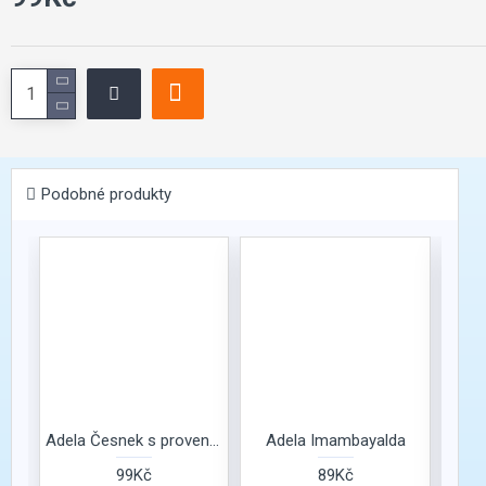
Podobné produkty
momen
Adela Česnek s provensálskými bylinkami
Adela Imambayalda
Ad
99Kč
89Kč