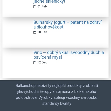
jedné skleničky!
01
Feb
Bulharský jogurt – patent na zdraví
a dlouhověkost
18
Jan
Víno – dobrý vkus, svobodný duch a
osvícená mysl
12
Dec
Balkanshop nabízí ty nejlepší produkty z oblastí
jihovýchodní Evropy a zejména z balkánského
poloostrova. Výrobky splňují všechny evropské
standardy kvality