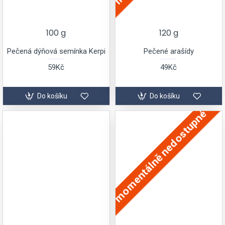
100 g
120 g
Pečená dýňová semínka Kerpi
Pečené arašídy
59Kč
49Kč
Do košíku
Do košíku
momentálně nedostupné