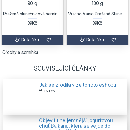
90 g
130 g
Pražená slunečnicová semínka Kerpi
Vuicho Vanio Pražená Slunečnicová semínka
39Kč
39Kč
Do košíku
Do košíku
Ořechy a semínka
SOUVISEJÍCÍ ČLÁNKY
Jak se zrodila vize tohoto eshopu
16
Feb
Objev tu nejjemnější jogurtovou
chuť Balkánu, která se vejde do