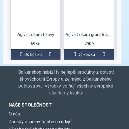
momen
Agiva Lokum fíkový
Agiva Lokum granátové jablko a pistácie
A
69Kč
79Kč
Do košíku
Do košíku
Balkanshop nabízí ty nejlepší produkty z oblastí
jihovýchodní Evropy a zejména z balkánského
poloostrova. Výrobky splňují všechny evropské
standardy kvality
NAŠE SPOLEČNOST
O nás
Zásady ochrany osobních údajů