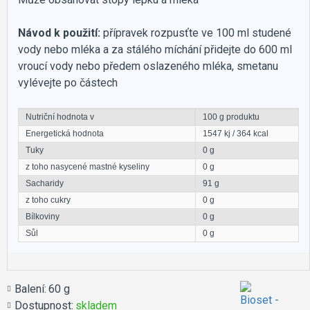
Návod k použití:
přípravek rozpusťte ve 100 ml studené
vody nebo mléka a za stálého míchání přidejte do 600 ml
vroucí vody nebo předem oslazeného mléka, smetanu
vylévejte po částech
Nutriční hodnota v
100 g produktu
Energetická hodnota
1547 kj / 364 kcal
Tuky
0 g
z toho nasycené mastné kyseliny
0 g
Sacharidy
91 g
z toho cukry
0 g
Bílkoviny
0 g
Sůl
0 g
Balení:
60 g
Dostupnost:
skladem