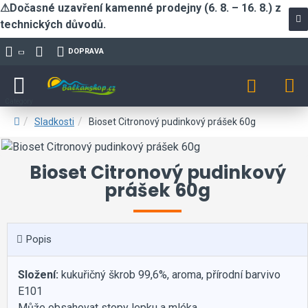
⚠Dočasné uzavření kamenné prodejny (6. 8. – 16. 8.) z
technických důvodů.
DOPRAVA
Sladkosti
Bioset Citronový pudinkový prášek 60g
Bioset Citronový pudinkový
prášek 60g
Popis
Složení:
kukuřičný škrob 99,6%, aroma, přírodní barvivo
E101
Může obsahovat stopy lepku a mléka