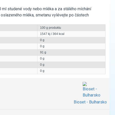
0 ml studené vody nebo mléka a za stálého míchání
m oslazeného mléka, smetanu vylévejte po částech
100 g produktu
1547 kj / 364 kcal
0 g
0 g
91 g
0 g
0 g
0 g
Bioset - Bulharsko