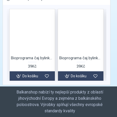
Bioprograma čaj bylinkový alpinist
Bioprograma čaj bylinkový dobré ráno
39Kč
39Kč
Do košíku
Do košíku
Balkanshop nabízí ty nejlepší produkty z oblastí
jihovýchodní Evropy a zejména z balkánského
poloostrova. Výrobky splňují všechny evropské
standardy kvality