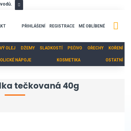
ůvodů.
AKT
PŘIHLÁŠENÍ
REGISTRACE
MÉ OBLÍBENÉ
OVÝ OLEJ
DŽEMY
SLADKOSTÍ
PEČIVO
OŘECHY
KOŘENÍ
OLICKÉ NÁPOJE
KOSMETIKA
OSTATNÍ
lka tečkovaná 40g