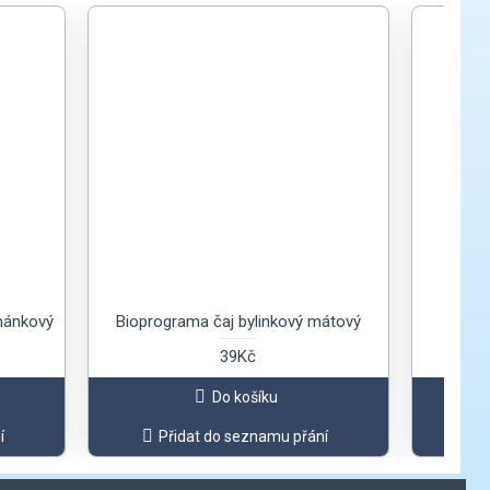
mánkový
Bioprograma čaj bylinkový mátový
Bi
39Kč
Do košíku
í
Přidat do seznamu přání