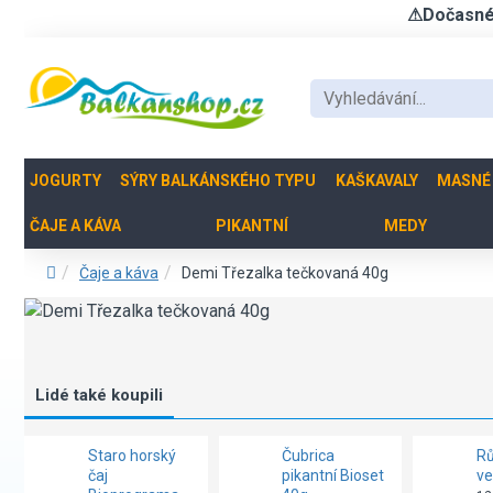
⚠Dočasné u
JOGURTY
SÝRY BALKÁNSKÉHO TYPU
KAŠKAVALY
MASNÉ
ČAJE A KÁVA
PIKANTNÍ
MEDY
Čaje a káva
Demi Třezalka tečkovaná 40g
Lidé také koupili
Staro horský
Čubrica
Rů
čaj
pikantní Bioset
ve