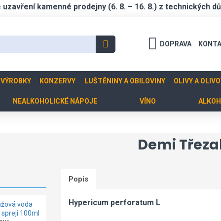
zavření kamenné prodejny (6. 8. – 16. 8.) z technických d
DOPRAVA
KONT
 VÝROBKY
KONZERVY
LUŠTĚNINY A OBILOVINY
OLIVY A OLIV
NEALKOHOLICKÉ NÁPOJE
VÍNO
ALKOH
Demi Třeza
Popis
Hypericum perforatum L
žová voda
Petržel 10 g
Bobkové listy 8
 spreji 100ml
g
15Kč