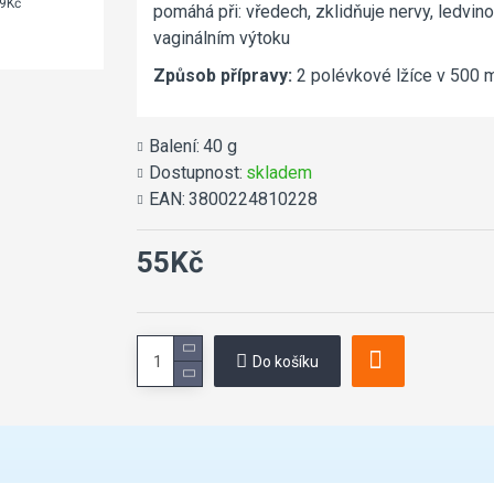
9Kč
15Kč
pomáhá při: vředech, zklidňuje nervy, ledv
vaginálním výtoku
Způsob přípravy:
2 polévkové lžíce v 500 
Balení:
40 g
Dostupnost:
skladem
EAN:
3800224810228
55Kč
Do košíku