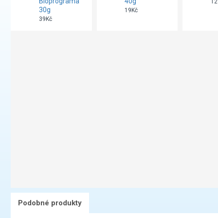
Bioprograma
40g
12
30g
19Kč
39Kč
Podobné produkty