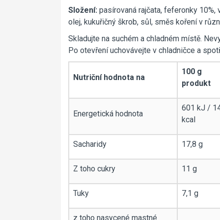
Složení:
pasírovaná rajčata, feferonky 10%, 
olej, kukuřičný škrob, sůl, směs koření v rů
Skladujte na suchém a chladném místě. Nev
Po otevření uchovávejte v chladničce a spotř
100 g
Nutriční hodnota na
produkt
601 kJ / 1
Energetická hodnota
kcal
Sacharidy
17,8 g
Z toho cukry
11 g
Tuky
7,1 g
z toho nasycené mastné