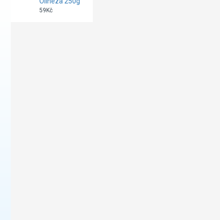
Olineza 250g
59Kč