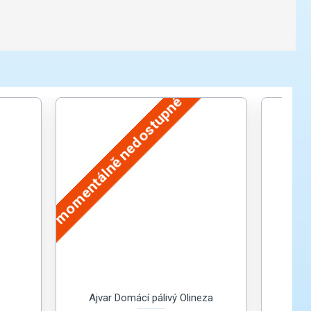
momentálně nedostupné
Ajvar Domácí pálivý Olineza
L