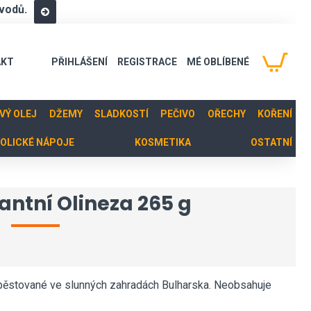
vodů.
AKT
PŘIHLÁŠENÍ
REGISTRACE
MÉ OBLÍBENÉ
OVÝ OLEJ
DŽEMY
SLADKOSTÍ
PEČIVO
OŘECHY
KOŘENÍ
OLICKÉ NÁPOJE
KOSMETIKA
OSTATNÍ
kantní Olineza 265 g
 pěstované ve slunných zahradách Bulharska. Neobsahuje