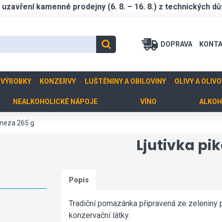
zavření kamenné prodejny (6. 8. – 16. 8.) z technických dů
DOPRAVA
KONT
 VÝROBKY
KONZERVY
LUŠTĚNINY A OBILOVINY
OLIVY A OLIV
NEALKOHOLICKÉ NÁPOJE
VÍNO
ALKOH
lineza 265 g
Ljutivka pi
Popis
Tradiční pomazánka připravená ze zeleniny
konzervační látky.