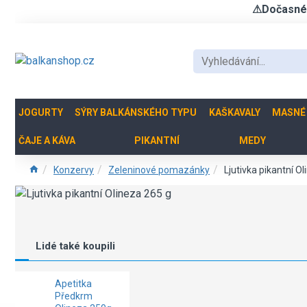
⚠Dočasné u
JOGURTY
SÝRY BALKÁNSKÉHO TYPU
KAŠKAVALY
MASNÉ
ČAJE A KÁVA
PIKANTNÍ
MEDY
Konzervy
Zeleninové pomazánky
Ljutivka pikantní O
Lidé také koupili
Apetitka
Předkrm