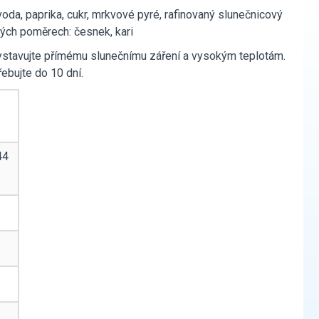
voda, paprika, cukr, mrkvové pyré, rafinovaný slunečnicový
zných poměrech: česnek, kari
ystavujte přímému slunečnímu záření a vysokým teplotám.
ebujte do 10 dní.
44