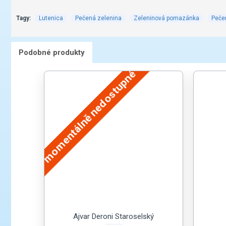
Tagy:
Lutenica
Pečená zelenina
Zeleninová pomazánka
Peče
Podobné produkty
momentálně nedostupné
Ajvar Deroni Staroselský