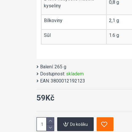
0,8 g
kyseliny
Bílkoviny
2,1 g
Sůl
1.6 g
Balení:
265 g
Dostupnost:
skladem
EAN:
3800012192123
59Kč
Do košíku