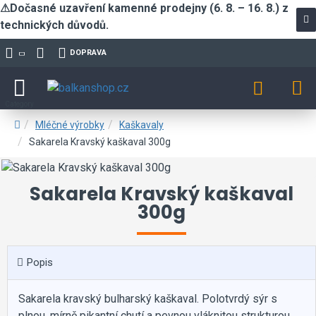
⚠Dočasné uzavření kamenné prodejny (6. 8. – 16. 8.) z
technických důvodů.
DOPRAVA
Mléčné výrobky
Kaškavaly
Sakarela Kravský kaškaval 300g
Sakarela Kravský kaškaval
300g
Popis
Sakarela kravský bulharský kaškaval. Polotvrdý sýr s
plnou, mírně pikantní chutí a pevnou vláknitou strukturou,