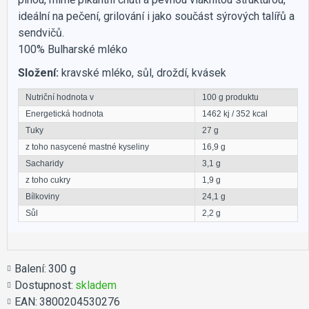
ideální na pečení, grilování i jako součást sýrových talířů a
sendvičů.
100% Bulharské mléko
Složení:
kravské mléko, sůl, droždí, kvásek
Nutriční hodnota v
100 g produktu
Energetická hodnota
1462 kj / 352 kcal
Tuky
27 g
z toho nasycené mastné kyseliny
16,9 g
Sacharidy
3,1 g
z toho cukry
1,9 g
Bílkoviny
24,1 g
Sůl
2,2 g
Balení:
300 g
Dostupnost:
skladem
EAN:
3800204530276