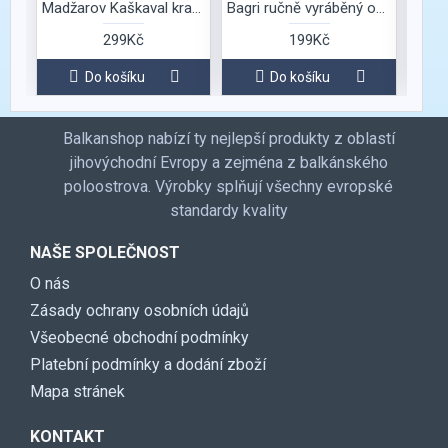
Madžarov Kaškaval kravský Zlatá série
Bagri ručně vyráběný ovčí žlutý kaškaval
299Kč
199Kč
Do košíku
Do košíku
Balkanshop nabízí ty nejlepší produkty z oblastí
jihovýchodní Evropy a zejména z balkánského
poloostrova. Výrobky splňují všechny evropské
standardy kvality
NAŠE SPOLEČNOST
O nás
Zásady ochrany osobních údajů
Všeobecné obchodní podmínky
Platební podmínky a dodání zboží
Mapa stránek
KONTAKT