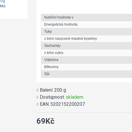
50g
semínka Kerpi
eukalyptové
90g
Lukcheta 85g
9Kč
39Kč
35Kč
Nutriční hodnota v
Energetická hodnota
Tuky
z toho nasycené mastné kyseliny
Sacharidy
z toho cukry
Vláknina
Bílkoviny
Sůl
Balení:
200 g
Dostupnost:
skladem
EAN:
5202152200207
69Kč