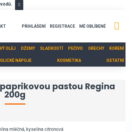
ůvodů.
AKT
PŘIHLÁŠENÍ
REGISTRACE
MÉ OBLÍBENÉ
OVÝ OLEJ
DŽEMY
SLADKOSTÍ
PEČIVO
OŘECHY
KOŘENÍ
OLICKÉ NÁPOJE
KOSMETIKA
OSTATNÍ
é paprikovou pastou Regina
200g
elina mléčná, kyselina citronová