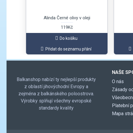
Alinda Černé olivy v oleji
119Kč
Do košíku
Přidat do seznamu přání
NAŠE SP
Balkanshop nabízí ty nejlepší produkty
O nás
z oblastí jihovýchodní Evropy a
Zásady oc
zejména z balkánského poloostrova.
Všeobecn
Výrobky splňují všechny evropské
Platební 
standardy kvality
Mapa str