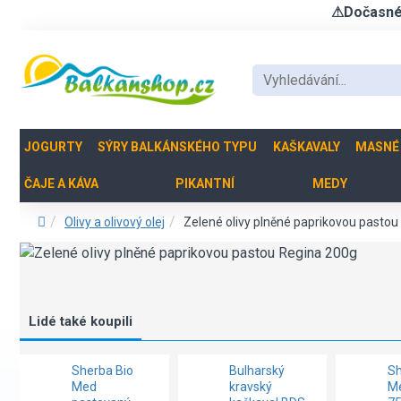
⚠Dočasné u
JOGURTY
SÝRY BALKÁNSKÉHO TYPU
KAŠKAVALY
MASNÉ
ČAJE A KÁVA
PIKANTNÍ
MEDY
Olivy a olivový olej
Zelené olivy plněné paprikovou pasto
Lidé také koupili
Sherba Bio
Bulharský
Sh
Med
kravský
Me