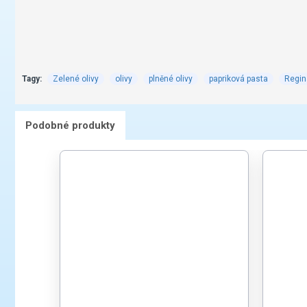
Tagy:
Zelené olivy
olivy
plněné olivy
papriková pasta
Regin
Podobné produkty