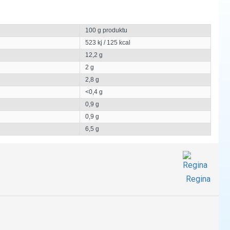
100 g produktu
523 kj / 125 kcal
12,2 g
2 g
2,8 g
<0,4 g
0,9 g
0,9 g
6,5 g
Regina