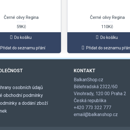
Černé olivy Regina
Černé olivy Regina
59Kč
110Kč
Do košíku
Do košíku
Přidat do seznamu přání
Přidat do seznamu přán
OLEČNOST
KONTAKT
BalkanShop.cz
Bělehradská 2322/60
hrany osobních údajů
Vinohrady, 120 00 Praha 2
é obchodní podmínky
Česká republika
podmínky a dodání zboží
+420 773 322 777
ánek
email@balkanshop.cz