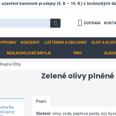
zavření kamenné prodejny (6. 8. – 16. 8.) z technických d
DOPRAVA
KONT
 VÝROBKY
KONZERVY
LUŠTĚNINY A OBILOVINY
OLIVY A OLIV
NEALKOHOLICKÉ NÁPOJE
VÍNO
ALKOH
u Regina 200g
Zelené olivy plněn
Popis
erba Bio
Pražená
Bylinné
d Lipový
slunečnicová
bonbony
Složení:
olivy, voda, pepřová pasta, sůl, kys