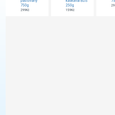
pastovaný
kaškaval BDS
7
750g
250g
29
299Kč
159Kč