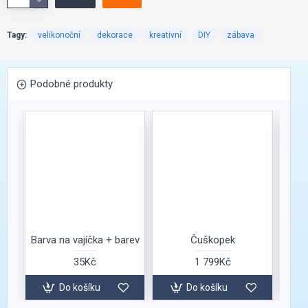
Tagy:
velikonoční
dekorace
kreativní
DIY
zábava
Podobné produkty
Barva na vajíčka + barev
Čuškopek
P
35Kč
1 799Kč
Do košíku
Do košíku