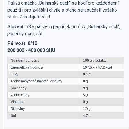
Pálivá omáčka „Bulharský duch“ se hodí pro každodenní
použití i pro zvláštní chvíle a stane se součástí vašeho
stolu. Zamilujete si ji!
Složení:
68% pálivých papriček odrůdy „Bulharský duch“,
jablečný ocet, sůl
Pálivost: 8/10
200 000 - 400 000 SHU
Nutriční hodnota v
100 g produktu
Energetická hodnota
197.6 kj / 47.2 kcal
Tuky
0.4 g
z toho nasycené mastné kyseliny
0 g
Sacharidy
9 g
z toho cukry
5 g
Vláknina
0 g
Bílkoviny
1.9 g
Sůl
4.7 g