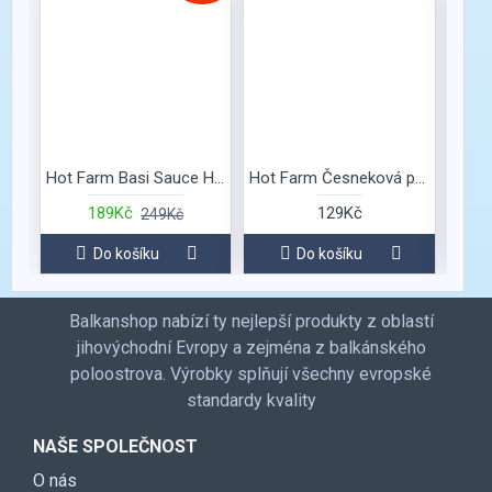
Hot Farm Basi Sauce HOT DAMN SAUCE
Hot Farm Česneková pasta s papričkou „Bulharský duch“
189Kč
129Kč
249Kč
Do košíku
Do košíku
Balkanshop nabízí ty nejlepší produkty z oblastí
jihovýchodní Evropy a zejména z balkánského
poloostrova. Výrobky splňují všechny evropské
standardy kvality
NAŠE SPOLEČNOST
O nás