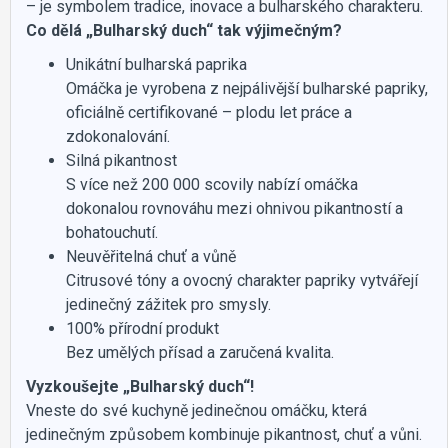
– je symbolem tradice, inovace a bulharského charakteru.
Co dělá „Bulharský duch“ tak výjimečným?
Unikátní bulharská paprika
Omáčka je vyrobena z nejpálivější bulharské papriky,
oficiálně certifikované – plodu let práce a
zdokonalování.
Silná pikantnost
S více než 200 000 scovily nabízí omáčka
dokonalou rovnováhu mezi ohnivou pikantností a
bohatouchutí.
Neuvěřitelná chuť a vůně
Citrusové tóny a ovocný charakter papriky vytvářejí
jedinečný zážitek pro smysly.
100% přírodní produkt
Bez umělých přísad a zaručená kvalita.
Vyzkoušejte „Bulharský duch“!
Vneste do své kuchyně jedinečnou omáčku, která
jedinečným způsobem kombinuje pikantnost, chuť a vůni.