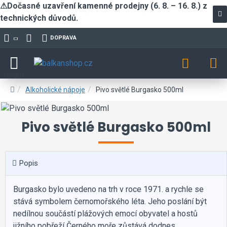
⚠Dočasné uzavření kamenné prodejny (6. 8. – 16. 8.) z
technických důvodů.
DOPRAVA
Alkoholické nápoje
Pivo světlé Burgasko 500ml
Pivo světlé Burgasko 500ml
Popis
Burgasko bylo uvedeno na trh v roce 1971. a rychle se
stává symbolem černomořského léta. Jeho poslání být
nedílnou součástí plážových emocí obyvatel a hostů
jižního pobřeží Černého moře zůstává dodnes