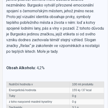
nezměněno. Burgasko vytváří přirozené emocionální
spojení s černomořským městem, jehož jméno nese.
Proto její vizuální identita obsahuje prvky, symboly
teplého pobřežního města a života v něm: loď a kotvy
spojené lodními lany, pás a vlny v pozadí. Z tohoto důvodu
je Burgasko jedinou značkou, jejíž etiketa si od svého
vzniku dodnes zachovala téměř stejný vzhled. Slogan
značky „Relax“ je zakořeněn ve vzpomínkách a nostalgii
po teplých létech. Moře je tady.
Obsah Alkoholu:
4,2%
Nutriční hodnota v
100 ml produktu
Energetická hodnota
155 kj / 37 kcal
Tuky
0 g
z toho nasycené mastné kyseliny
0 g
Sacharidy
3,1 g