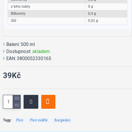
z toho cukry
0 g
Bílkoviny
0,4 g
Sůl
0,01 g
Balení:
500 ml
Dostupnost:
skladem
EAN:
3800052330165
39Kč
Tagy:
Pivo
Pivo světlé
Burgasko