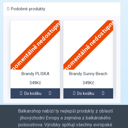
Podobné produkty
momentálně nedostupné
momentálně nedostupné
Brandy PLISKA
Brandy Sunny Beach
349Kč
349Kč
Do košíku
Do košíku
Balkanshop nabízí ty nejlepší produkty z oblastí
jihovýchodní Evropy a zejména z balkánského
poloostrova. Výrobky splňují všechny evropské