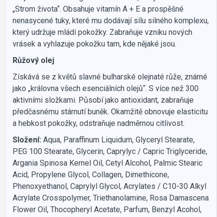
„Strom života“. Obsahuje vitamín A + E a prospěšné
nenasycené tuky, které mu dodávají sílu silného komplexu,
který udržuje mládí pokožky. Zabraňuje vzniku nových
vrásek a vyhlazuje pokožku tam, kde nějaké jsou.
Růžový olej
Získává se z květů slavné bulharské olejnaté růže, známé
jako „královna všech esenciálních olejů“. S více než 300
aktivními složkami. Působí jako antioxidant, zabraňuje
předčasnému stárnutí buněk. Okamžitě obnovuje elasticitu
a hebkost pokožky, odstraňuje nadměrnou citlivost.
Složení:
Aqua, Paraffinum Liquidum, Glyceryl Stearate,
PEG 100 Stearate, Glycerin, Caprylyc / Capric Triglyceride,
Argania Spinosa Kernel Oil, Cetyl Alcohol, Palmic Stearic
Acid, Propylene Glycol, Collagen, Dimethicone,
Phenoxyethanol, Caprylyl Glycol, Acrylates / C10-30 Alkyl
Acrylate Crosspolymer, Triethanolamine, Rosa Damascena
Flower Oil, Thocopheryl Acetate, Parfum, Benzyl Acohol,