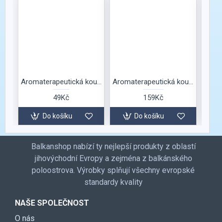
Aromaterapeutická koupelová sůl s vůní růže
Aromaterapeutická koupelová sůl s vůní růže
49Kč
159Kč
Do košíku
Do košíku
Balkanshop nabízí ty nejlepší produkty z oblastí
jihovýchodní Evropy a zejména z balkánského
poloostrova. Výrobky splňují všechny evropské
standardy kvality
NAŠE SPOLEČNOST
O nás