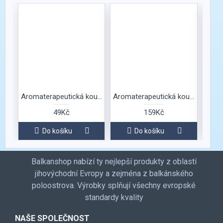
Aromaterapeutická koupelová sůl s vůní růže
Aromaterapeutická koupelová sůl s vůní růže
49Kč
159Kč
Do košíku
Do košíku
Balkanshop nabízí ty nejlepší produkty z oblastí
jihovýchodní Evropy a zejména z balkánského
poloostrova. Výrobky splňují všechny evropské
standardy kvality
NAŠE SPOLEČNOST