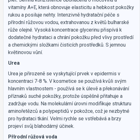
vitamíny A+E, která obnovuje elasticitu a hebkost pokožky
rukou a posiluje nehty. Intenzivně hydratační péče s
přírodní růžovou vodou, extrahovanou z květů bulharské
růže olejné. Vysoká koncentrace glycerinu přispívá k
dodatečné hydrataci a chrání pokožku před vlivy prostředí
a chemickými složkami čisticích prostředků. S jemnou
květinovou vůní.
Urea
Urea je přirozeně se vyskytující prvek v epidermis v
koncentraci 7-8 %. V kosmetice se používá kvůli svým
hlavním vlastnostem - používá se k úlevě a překonávání
příznaků suché pokožky, protože úspěšně přitahuje a
zadržuje vodu. Na molekulární úrovni modifikuje strukturu
aminořetězců a polypeptidů v pokožce, což je nezbytné
pro hydrataci tkání. Velmi rychle se vstřebává a brzy
projeví svůj blahodárný účinek.
Přírodní růžová voda