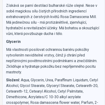
Získává se parní destilací bulharské růže olejné. Nese v
sobě magickou sílu čistých přírodních ingrediencí
extrahovaných z čerstvých květů Rosa Damascena Mill.
Má jedinečnou sílu - má protizánětlivé, zjemňující,
hydratační a revitalizační účinky. Má bohatou a okouzlující
vůni, která povzbuzuje ducha i tělo.
Glycerin
Má vlastnosti posilovat ochrannou bariéru pokožky
vytvořením neviditelné vrstvy, čímž ji chrání před
nepříznivými povětrnostními podmínkami a znečištěním.
Zklidňuje a hydratuje pokožku bez nepříjemného pocitu
mastnoty.
Složení:
Aqua, Glycerin, Urea, Paraffinum Liquidum, Cetyl
Alcohol, Glycol Stearate, Glyceryl Stearate, Ceteareth-20,
Ceteareth-12, Cetearyl Alcohol, Cetyl Palmitate,
Dimethicone, Acrylates/C 10-30 alkyl acrylate
crosspolymer, Rosa damascenа flower water, Parfum, 2-