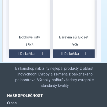
Bobkové listy
Barevná sůl Bioset
15Kč
19Kč
Do košíku
Do košíku
Balkanshop nabízí ty nejlepší produkty z oblastí
jihovýchodní Evropy a zejména z balkánského
poloostrova. Výrobky splňují všechny evropské
standardy kvality
NAŠE SPOLEČNOST
O nás