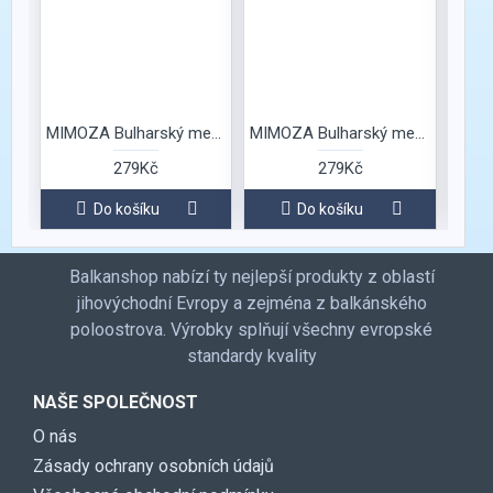
MIMOZA Bulharský med Bylinkový
MIMOZA Bulharský med Červencová kytice
279Kč
279Kč
Do košíku
Do košíku
Balkanshop nabízí ty nejlepší produkty z oblastí
jihovýchodní Evropy a zejména z balkánského
poloostrova. Výrobky splňují všechny evropské
standardy kvality
NAŠE SPOLEČNOST
O nás
Zásady ochrany osobních údajů