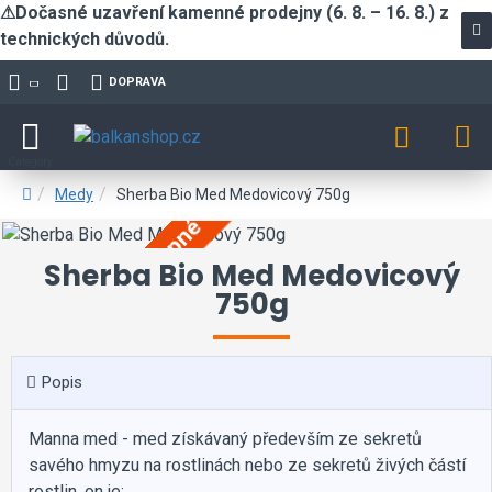
⚠Dočasné uzavření kamenné prodejny (6. 8. – 16. 8.) z
technických důvodů.
DOPRAVA
Medy
Sherba Bio Med Medovicový 750g
momentálně nedostupné
Sherba Bio Med Medovicový
750g
Popis
Manna med - med získávaný především ze sekretů
savého hmyzu na rostlinách nebo ze sekretů živých částí
rostlin. on je: