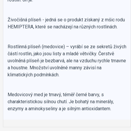
Živočišná plíseň - jedná se o produkt získaný z mšic rodu
HEMIPTERA, které se nacházejí na různých rostlinách.
Rostlinná plíseň (medovice) – vyrábí se ze sekretů živých
částí rostlin, jako jsou listy a mladé větvičky. Čerstvě
uvolněná plíseň je bezbarvá, ale na vzduchu rychle tmavne
a houstne. Množství uvolněné manny závisí na
klimatických podmínkách.
Medovicový med je tmavý, téměř černé barvy, s
charakteristickou silnou chutí. Je bohatý na minerály,
enzymy a aminokyseliny a je silným antioxidantem.