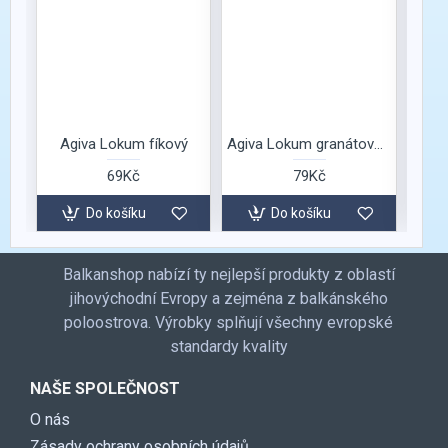
momen
Agiva Lokum fíkový
Agiva Lokum granátové jablko a pistácie
A
69Kč
79Kč
Do košíku
Do košíku
Balkanshop nabízí ty nejlepší produkty z oblastí
jihovýchodní Evropy a zejména z balkánského
poloostrova. Výrobky splňují všechny evropské
standardy kvality
NAŠE SPOLEČNOST
O nás
Zásady ochrany osobních údajů