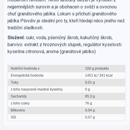
nejjemnějších surovin a je obohacen o svěží a ovocnou
chuť granátového jablka. Lokum s příchutí granátového
jablka Plovdiv je ideální pro ty, kteří hledají něco jiného než
tradiční sladkosti.
Složení:
cukr, voda, pšeničný škrob, kukuřičný škrob,
barvivo: extrakt z hroznových slupek, regulátor kyselosti:
kyselina citronová, aroma (granátové jablko)
Nutriční hodnota v
100 g produktu
Energetická hodnota
1451 kj / 341 kcal
Tuky
0,01 g
z toho nasycené mastné kyseliny
0 g
Sacharidy
85,3 g
z toho cukry
76 g
Bílkoviny
0,04 g
Sůl
0,07 g