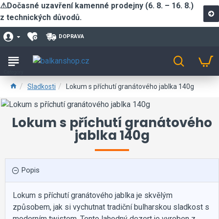
⚠Dočasné uzavření kamenné prodejny (6. 8. – 16. 8.)
z technických důvodů.
DOPRAVA
Sladkosti
Lokum s příchutí granátového jablka 140g
Lokum s příchutí granátového
jablka 140g
Popis
Lokum s příchutí granátového jablka je skvělým
způsobem, jak si vychutnat tradiční bulharskou sladkost s
moderním twistem. Tento lahodný dezert je vyroben z