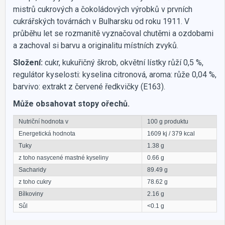
mistrů cukrových a čokoládových výrobků v prvních
cukrářských továrnách v Bulharsku od roku 1911. V
průběhu let se rozmanitě vyznačoval chutěmi a ozdobami
a zachoval si barvu a originalitu místních zvyků.
Složení:
cukr, kukuřičný škrob, okvětní lístky růží 0,5 %,
regulátor kyselosti: kyselina citronová, aroma: růže 0,04 %,
barvivo: extrakt z červené ředkvičky (E163).
Může obsahovat stopy ořechů.
Nutriční hodnota v
100 g produktu
Energetická hodnota
1609 kj / 379 kcal
Tuky
1.38 g
z toho nasycené mastné kyseliny
0.66 g
Sacharidy
89.49 g
z toho cukry
78.62 g
Bílkoviny
2.16 g
Sůl
<0.1 g