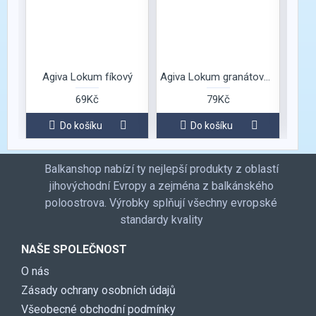
momen
Agiva Lokum fíkový
Agiva Lokum granátové jablko a pistácie
A
69Kč
79Kč
Do košíku
Do košíku
Balkanshop nabízí ty nejlepší produkty z oblastí
jihovýchodní Evropy a zejména z balkánského
poloostrova. Výrobky splňují všechny evropské
standardy kvality
NAŠE SPOLEČNOST
O nás
Zásady ochrany osobních údajů
Všeobecné obchodní podmínky