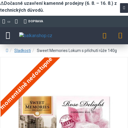
⚠Dočasné uzavření kamenné prodejny (6. 8. – 16. 8.) z
technických důvodů.
DOPRAVA
Sladkosti
Sweet Memories Lokum s příchutí růže 140g
momentálně nedostupné