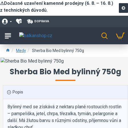
⚠Dočasné uzavření kamenné prodejny (6. 8. – 16. 8.)
z technických důvodů.
DOPRAVA
Medy
Sherba Bio Med bylinný 750g
Sherba Bio Med bylinný 750g
Popis
Bylinný med se získává z nektaru planě rostoucích rostlin
– pampeliška, jetel, chrpa, třezalka, tymián, pelargonie a
další. Má žlutou barvu s různými odstíny, příjemnou vůni a
sladkou chuť.