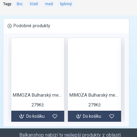
Tagy:
Bio
Včelí
med
bylinný
Podobné produkty
MIMOZA Bulharský med Bylinkový
MIMOZA Bulharský med Červencová kytice
279Kč
279Kč
Do košíku
Do košíku
Balkanshop nabízí ty nejlepší produkty z oblastí