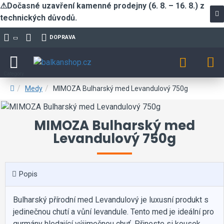
⚠Dočasné uzavření kamenné prodejny (6. 8. – 16. 8.) z
technických důvodů.
DOPRAVA
Medy
MIMOZA Bulharský med Levandulový 750g
MIMOZA Bulharský med
Levandulový 750g
Popis
Bulharský přírodní med Levandulový je luxusní produkt s
jedinečnou chutí a vůní levandule. Tento med je ideální pro
gurmány hledající výjimečnou chuť. Přineste si kousek