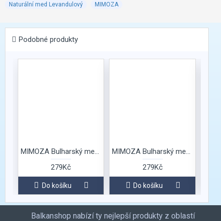
Naturální med Levandulový
MIMOZA
Podobné produkty
MIMOZA Bulharský med Bylinkový
MIMOZA Bulharský med Červencová kytice
279Kč
279Kč
Do košíku
Do košíku
Balkanshop nabízí ty nejlepší produkty z oblastí