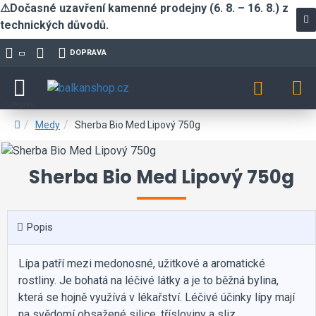
⚠Dočasné uzavření kamenné prodejny (6. 8. – 16. 8.) z
technických důvodů.
DOPRAVA
Medy
Sherba Bio Med Lipový 750g
Sherba Bio Med Lipový 750g
Popis
Lípa patří mezi medonosné, užitkové a aromatické
rostliny. Je bohatá na léčivé látky a je to běžná bylina,
která se hojně využívá v lékařství. Léčivé účinky lípy mají
na svědomí obsažené silice, třísloviny a sliz.