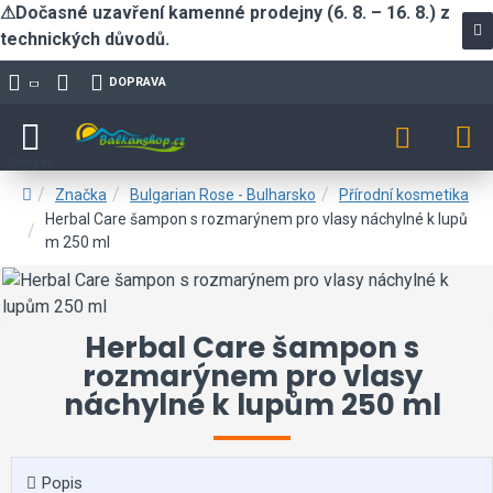
⚠Dočasné uzavření kamenné prodejny (6. 8. – 16. 8.) z
technických důvodů.
DOPRAVA
Značka
Bulgarian Rose - Bulharsko
Přírodní kosmetika
Herbal Care šampon s rozmarýnem pro vlasy náchylné k lupů
m 250 ml
Herbal Care šampon s
rozmarýnem pro vlasy
náchylné k lupům 250 ml
Popis