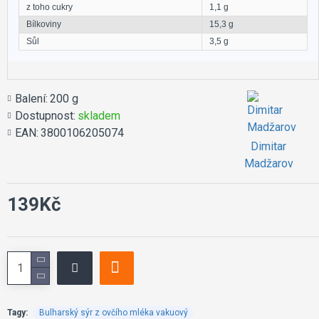
z toho cukry
1,1 g
Bílkoviny
15,3 g
Sůl
3,5 g
Balení:
200 g
Dostupnost:
skladem
EAN:
3800106205074
Dimitar
Madžarov
139Kč
Tagy:
Bulharský sýr z ovčího mléka vakuový