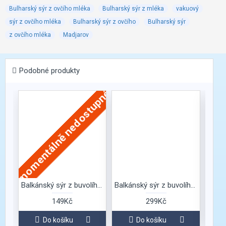
Bulharský sýr z ovčího mléka
Bulharský sýr z mléka
vakuový
sýr z ovčího mléka
Bulharský sýr z ovčího
Bulharský sýr
z ovčího mléka
Madjarov
Podobné produkty
momentálně nedostupné
momen
Balkánský sýr z buvolího mléka Madžarov
Balkánský sýr z buvolího mléka Madžarov
149Kč
299Kč
Do košíku
Do košíku