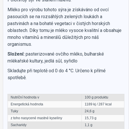
Mléko pro výrobu tohoto sýra je získáváno od ovcí
pasoucích se na rozsáhlých zelených loukách a
pastvinách a na bohaté vegetaci v čistých horských
oblastech. Díky tomu je mléko vysoce kvalitní a obsahuje
mnoho vitamínů a minerálů důležitých pro náš
organismus.
Složení:
pasterizované ovčího mléko, bulharské
mlékařské kultury, jedlá sůl, syřidlo
Skladujte při teplotě od 0 do 4 °C. Určeno k přímé
spotřebě.
Nutriční hodnota v
100 g produktu
Energetická hodnota
1189 kj / 287 kcal
Tuky
24,6 g
z toho nasycené mastné kyseliny
15,73 g
Sacharidy
1,1 g