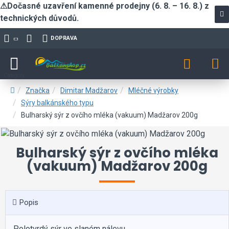
⚠Dočasné uzavření kamenné prodejny (6. 8. – 16. 8.) z
technických důvodů.
DOPRAVA
Značka
Dimitar Madžarov
Mléčné výrobky
Sýry balkánského typu
Bulharský sýr z ovčího mléka (vakuum) Madžarov 200g
Bulharský sýr z ovčího mléka
(vakuum) Madžarov 200g
Popis
Polotvrdý sýr ve slaném nálevu.