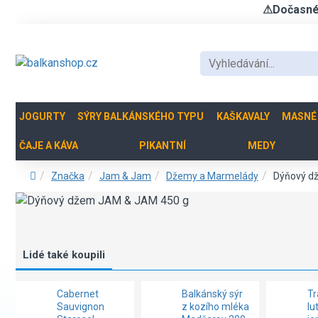
⚠Dočasné u
JOGURTY
SÝRY BALKÁNSKÉHO TYPU
KAŠKAVALY
MASNÉ
ČAJE A KÁVA
PIKANTNÍ
MEDY
Značka
Jam & Jam
Džemy a Marmelády
Dýňový d
Lidé také koupili
Cabernet
Balkánský sýr
Tr
Sauvignon
z kozího mléka
lu