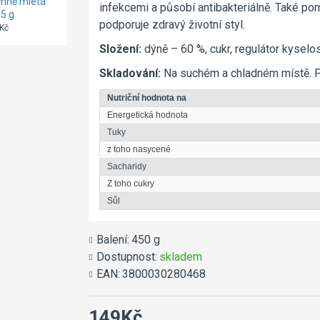
mně mletá
hrubě mleté
mletá Olineza
infekcemi a působí antibakteriálně. Také p
5 g
Olineza 250 g
260 g
podporuje zdravý životní styl.
Kč
79Kč
79Kč
Složení:
dýně – 60 %, cukr, regulátor kyselos
Skladování:
Na suchém a chladném místě. Po
Nutriční hodnota na
Energetická hodnota
Tuky
z toho nasycené
Sacharidy
Z toho cukry
Sůl
Balení:
450 g
Dostupnost:
skladem
EAN:
3800030280468
149Kč