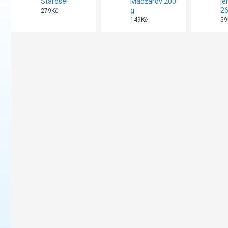
Starosel
Madžarov 200
je
g
26
279Kč
149Kč
59