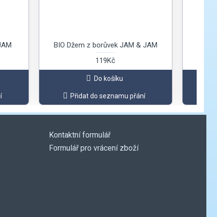
 JAM
BIO Džem z borůvek JAM & JAM
BIO 
119Kč
Do košíku
í
Přidat do seznamu přání
Kontaktní formulář
Formulář pro vrácení zboží