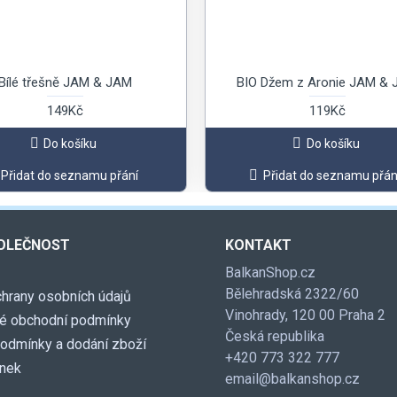
Bílé třešně JAM & JAM
BIO Džem z Aronie JAM &
149Kč
119Kč
Do košíku
Do košíku
Přidat do seznamu přání
Přidat do seznamu přán
OLEČNOST
KONTAKT
BalkanShop.cz
Bělehradská 2322/60
hrany osobních údajů
Vinohrady, 120 00 Praha 2
é obchodní podmínky
Česká republika
podmínky a dodání zboží
+420 773 322 777
ánek
email@balkanshop.cz