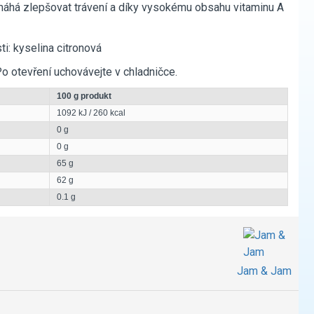
omáhá zlepšovat trávení a díky vysokému obsahu vitaminu A
ti: kyselina citronová
 otevření uchovávejte v chladničce.
100 g produkt
1092 kJ / 260 kcal
0 g
0 g
65 g
62 g
0.1 g
Jam & Jam