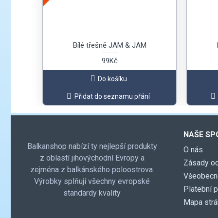
Bílé třešně JAM & JAM
99Kč
Do košíku
Přidat do seznamu přání
NAŠE SP
Balkanshop nabízí ty nejlepší produkty
O nás
z oblastí jihovýchodní Evropy a
Zásady oc
zejména z balkánského poloostrova.
Všeobecn
Výrobky splňují všechny evropské
Platební 
standardy kvality
Mapa str