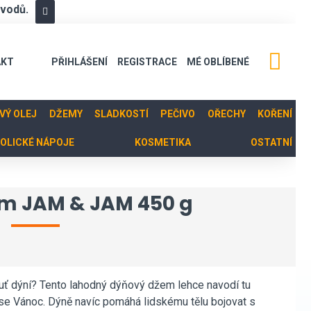
ůvodů.
AKT
PŘIHLÁŠENÍ
REGISTRACE
MÉ OBLÍBENÉ
OVÝ OLEJ
DŽEMY
SLADKOSTÍ
PEČIVO
OŘECHY
KOŘENÍ
OLICKÉ NÁPOJE
KOSMETIKA
OSTATNÍ
m JAM & JAM 450 g
uť dýní? Tento lahodný dýňový džem lehce navodí tu
 se Vánoc. Dýně navíc pomáhá lidskému tělu bojovat s