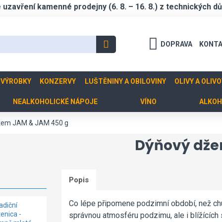
zavření kamenné prodejny (6. 8. – 16. 8.) z technických d
DOPRAVA
KONT
 VÝROBKY
KONZERVY
LUŠTĚNINY A OBILOVINY
OLIVY A OLIV
NEALKOHOLICKÉ NÁPOJE
VÍNO
ALKOH
žem JAM & JAM 450 g
Dýňový dže
Popis
Co lépe připomene podzimní období, než ch
adiční
Lutenica
Lutenica
tenica -
babiččina
domácí hrubě
správnou atmosféru podzimu, ale i blížících