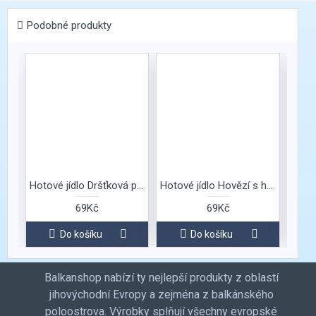
Podobné produkty
Hotové jídlo Dršťková polévka
Hotové jídlo Hovězí s hráchem
69Kč
69Kč
Do košíku
Do košíku
Balkanshop nabízí ty nejlepší produkty z oblastí
jihovýchodní Evropy a zejména z balkánského
poloostrova. Výrobky splňují všechny evropské