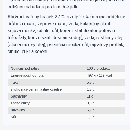
odlišnou nabídkou pro lahodné jídlo.
Složení:
vařený hrášek 27 %, rizoly 27 % (strojně oddělené
drůbeží maso, vepřové maso, voda, kukuřičný škrob,
sójová mouka, cibule, sůl, koření, stabilizátor potravin:
trifosfáty, konzervant: dusitan sodný), voda, rostlinný olej
(slunečnicový olej), pšeničná mouka, sůl, rajčatový protlak,
cibule, cukr a koření
Nutriční hodnota v
100 g produktu
Energetická hodnota
497 kj / 119 kcal
Tuky
5,7 g
z toho nasycené mastné kyseliny
1,7 g
Sacharidy
11 g
z toho cukry
0,5 g
Bílkoviny
5,7 g
Sůl
1,3 g