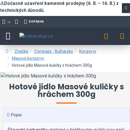
⚠Dočasné uzavření kamenné prodejny (6. 8. – 16. 8.) z
technických důvodů.
DOPRAVA
Značka
Compass - Bulharsko
Konzervy
Masové konzervy
Hotové jídlo Masové kuličky s hráchem 300g
Hotové jídlo Masové kuličky s
hráchem 300g
Popis
Šťavnaté karbanátky máčené v hráškovém guláši jsou naší