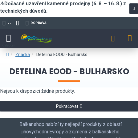
⚠Dočasné uzavření kamenné prodejny (6. 8. – 16. 8.) z
technických důvodů.
DOPRAVA
Značka
Detelina EOOD - Bulharsko
DETELINA EOOD - BULHARSKO
Nejsou k dispozici žádné produkty.
Pokračovat
Balkanshop nabízí ty nejlepší produkty z oblastí
jihovýchodní Evropy a zejména z balkánského