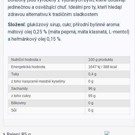
jedinečnou a osvěžující chuť. Ideální pro ty, kteří hledají
zdravou alternativu k tradičním sladkostem
Složení:
glukózový sirup, cukr, přírodní bylinné aroma:
mátový olej 0,25 % (máta peprná, máta klasnatá, L-mentol)
a heřmánkový olej 0,15 %.
Nutriční hodnota v
100 g produktu
Energetická hodnota
1647 kj / 388 kcal
Tuky
0,4 g
z toho nasycené mastné kyseliny
0 g
Sacharidy
96 g
z toho cukry
95 g
Bílkoviny
0 g
Sůl
0 g
Balení:
85 g