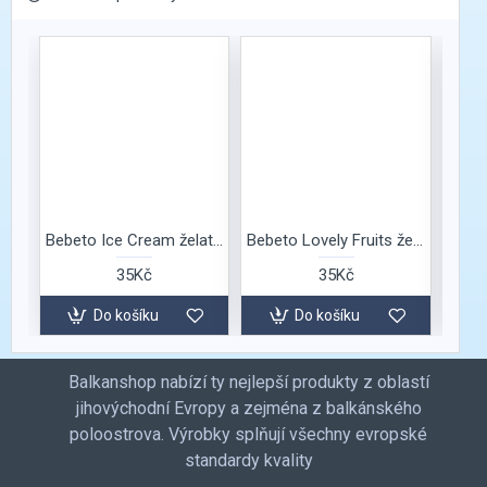
Bebeto Ice Cream želatinové bonbóny
Bebeto Lovely Fruits želé bonbóny
35Kč
35Kč
Do košíku
Do košíku
Balkanshop nabízí ty nejlepší produkty z oblastí
jihovýchodní Evropy a zejména z balkánského
poloostrova. Výrobky splňují všechny evropské
standardy kvality