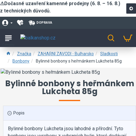
⚠Dočasné uzavření kamenné prodejny (6. 8. – 16. 8.)
z technických důvodů.
DOPRAVA
Značka
ZAHARNI ZAVODI - Bulharsko
Sladkosti
Bonbony
Bylinné bonbony s heřmánkem Lukcheta 85g
Bylinné bonbony s heřmánkem
Lukcheta 85g
Popis
Bylinné bonbony Lukcheta jsou lahodné a přírodní. Tyto
bonbony jsou vyrobeny z vybraných bylin, které dodávají