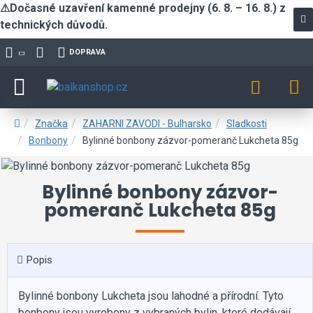
⚠Dočasné uzavření kamenné prodejny (6. 8. – 16. 8.) z
technických důvodů.
DOPRAVA
Značka
ZAHARNI ZAVODI - Bulharsko
Sladkosti
Bonbony
Bylinné bonbony zázvor-pomeranč Lukcheta 85g
Bylinné bonbony zázvor-
pomeranč Lukcheta 85g
Popis
Bylinné bonbony Lukcheta jsou lahodné a přírodní. Tyto
bonbony jsou vyrobeny z vybraných bylin, které dodávají