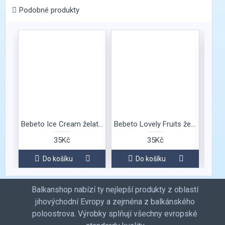
Podobné produkty
Bebeto Ice Cream želatinové bonbóny
Bebeto Lovely Fruits želé bonbóny
35Kč
35Kč
Do košíku
Do košíku
Balkanshop nabízí ty nejlepší produkty z oblastí
jihovýchodní Evropy a zejména z balkánského
poloostrova. Výrobky splňují všechny evropské