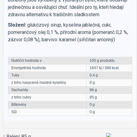
jedinečnou a osvěžující chuť. Ideální pro ty, kteří hledají
zdravou alternativu k tradičním sladkostem
Složení:
glukózový sirup, kyselina jablečná, cukr,
pomerančový olej 0,1 %, přírodní aroma (pomeranč 0,2 %,
zázvor 0,08 %), barvivo: karamel (siřičitan amonný)
Nutriční hodnota v
100 g produktu
Energetická hodnota
1647 kj / 388 kcal
Tuky
0,4 g
z toho nasycené mastné kyseliny
0 g
Sacharidy
96 g
z toho cukry
95 g
Bílkoviny
0 g
Sůl
0 g
Balení:
85 g