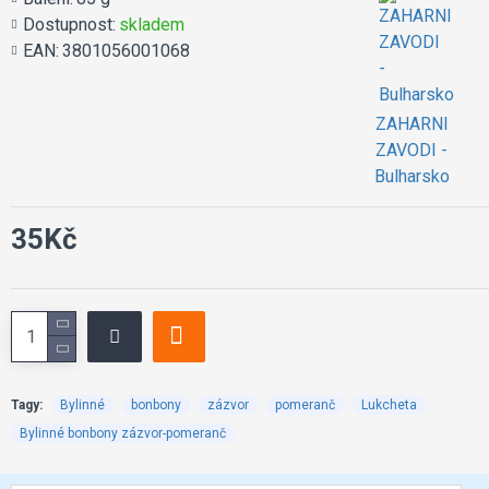
Dostupnost:
skladem
EAN:
3801056001068
ZAHARNI
ZAVODI -
Bulharsko
35Kč
Tagy:
Bylinné
bonbony
zázvor
pomeranč
Lukcheta
Bylinné bonbony zázvor-pomeranč