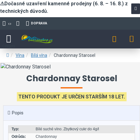
⚠Dočasné uzavření kamenné prodejny (6. 8. – 16. 8.) z
technických důvodů.
DOPRAVA
Vína
Bílá vína
Chardonnay Starosel
Chardonnay Starosel
TENTO PRODUKT JE URČEN STARŠÍM 18 LET.
Popis
Typ:
Bílé suché víno. Zbytkový cukr do 4g/l
Odrůda:
Chardonnay