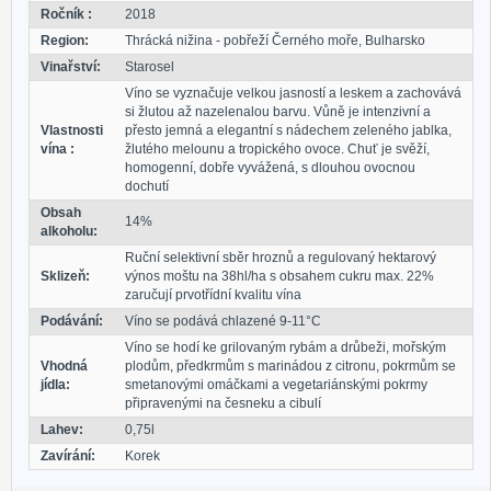
Ročník :
2018
Region:
Thrácká nižina - pobřeží Černého moře, Bulharsko
Vinařství:
Starosel
Víno se vyznačuje velkou jasností a leskem a zachovává
si žlutou až nazelenalou barvu. Vůně je intenzivní a
Vlastnosti
přesto jemná a elegantní s nádechem zeleného jablka,
vína :
žlutého melounu a tropického ovoce. Chuť je svěží,
homogenní, dobře vyvážená, s dlouhou ovocnou
dochutí
Obsah
14%
alkoholu:
Ruční selektivní sběr hroznů a regulovaný hektarový
Sklizeň:
výnos moštu na 38hl/ha s obsahem cukru max. 22%
zaručují prvotřídní kvalitu vína
Podávání:
Víno se podává chlazené 9-11°C
Víno se hodí ke grilovaným rybám a drůbeži, mořským
Vhodná
plodům, předkrmům s marinádou z citronu, pokrmům se
jídla:
smetanovými omáčkami a vegetariánskými pokrmy
připravenými na česneku a cibulí
Lahev:
0,75l
Zavírání:
Korek