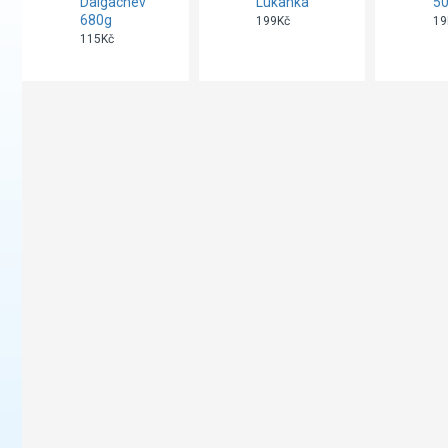
Dalgachev
Lukanka
5
680g
199Kč
19
115Kč