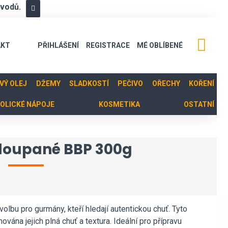
ůvodů.
AKT
PŘIHLÁŠENÍ
REGISTRACE
MÉ OBLÍBENÉ
OVÝ OLEJ
DŽEMY
SLADKOSTÍ
PEČIVO
OŘECHY
KOŘENÍ
OLICKÉ NÁPOJE
KOSMETIKA
OSTATNÍ
 loupané BBP 300g
lbu pro gurmány, kteří hledají autentickou chuť. Tyto
ována jejich plná chuť a textura. Ideální pro přípravu