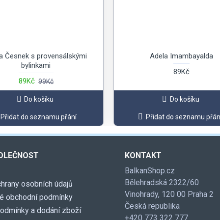
a Česnek s provensálskými
Adela Imambayalda
bylinkami
89Kč
89Kč
99Kč
Do košíku
Do košíku
Přidat do seznamu přání
Přidat do seznamu přán
OLEČNOST
KONTAKT
BalkanShop.cz
Bělehradská 2322/60
hrany osobních údajů
Vinohrady, 120 00 Praha 2
é obchodní podmínky
Česká republika
podmínky a dodání zboží
+420 773 322 777