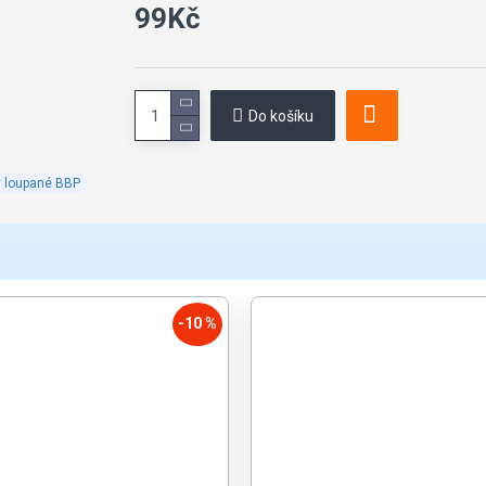
99Kč
Do košíku
y loupané BBP
-10 %