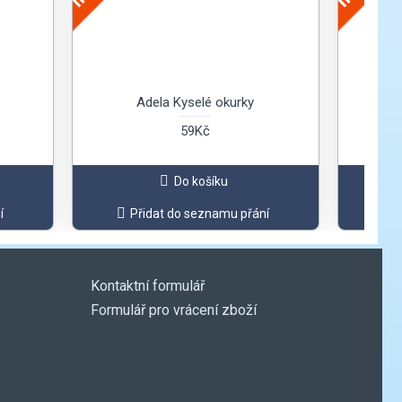
Adela Kyselé okurky
Dak
59Kč
Do košíku
í
Přidat do seznamu přání
Kontaktní formulář
Formulář pro vrácení zboží