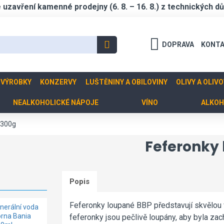
zavření kamenné prodejny (6. 8. – 16. 8.) z technických d
DOPRAVA
KONT
 VÝROBKY
KONZERVY
LUŠTĚNINY A OBILOVINY
OLIVY A OLIV
NEALKOHOLICKÉ NÁPOJE
VÍNO
ALKOH
 300g
Feferonky
Popis
Feferonky loupané BBP představují skvělou vo
nerální voda
Pečená
Balkánský sýr
rna Bania
dýňová
z kravského
feferonky jsou pečlivě loupány, aby byla zach