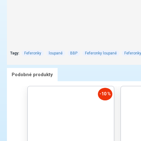
Tagy:
Feferonky
loupané
BBP
Feferonky loupané
Feferonk
Podobné produkty
-10 %