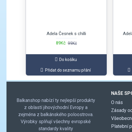
Adela Česnek s chilli
Adel
89Kč
99Kč
Do košíku
Přidat do seznamu přání
NAŠE SP
Balkanshop nabízí ty nejlepší produkty
O nás
z oblastí jihovýchodní Evropy a
Zásady oc
zejména z balkánského poloostrova.
Všeobecn
Výrobky splňují všechny evropské
Platební 
standardy kvality