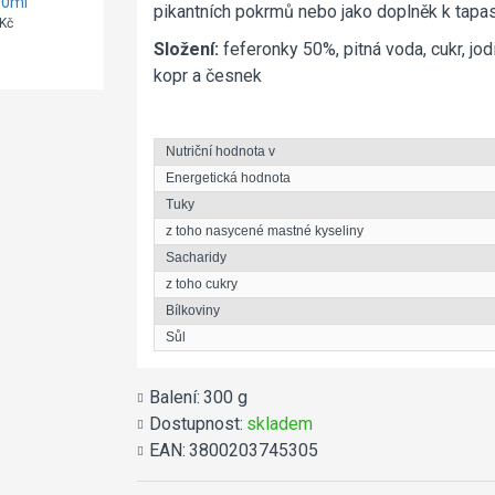
00ml
semínka Kerpi
mléka
pikantních pokrmů nebo jako doplněk k tapa
100g
Madžarov 500
Kč
g
59Kč
Složení:
feferonky 50%, pitná voda, cukr, jod
249Kč
kopr a česnek
Nutriční hodnota v
Energetická hodnota
Tuky
z toho nasycené mastné kyseliny
Sacharidy
z toho cukry
Bílkoviny
Sůl
Balení:
300 g
Dostupnost:
skladem
EAN:
3800203745305