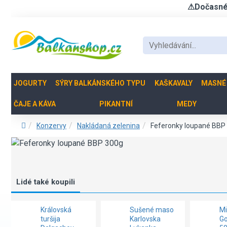
⚠Dočasné u
JOGURTY
SÝRY BALKÁNSKÉHO TYPU
KAŠKAVALY
MASNÉ
ČAJE A KÁVA
PIKANTNÍ
MEDY
Konzervy
Nakládaná zelenina
Feferonky loupané BBP
Lidé také koupili
Královská
Sušené maso
Mi
turšija
Karlovska
Go