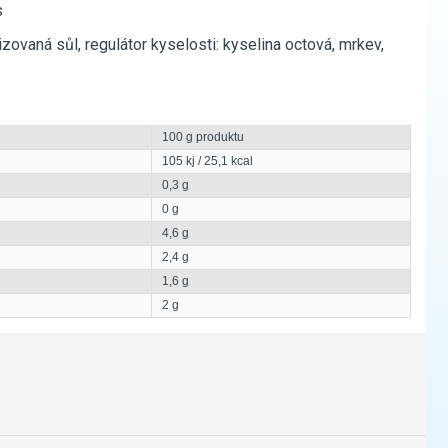
s
izovaná sůl, regulátor kyselosti: kyselina octová, mrkev,
100 g produktu
105 kj / 25,1 kcal
0,3 g
0 g
4,6 g
2,4 g
1,6 g
2 g