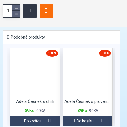
Podobné produkty
momen
-10 %
-10 %
Adela Česnek s chilli
Adela Česnek s provensálskými bylinkami
Ad
89Kč
89Kč
99Kč
99Kč
Do košíku
Do košíku