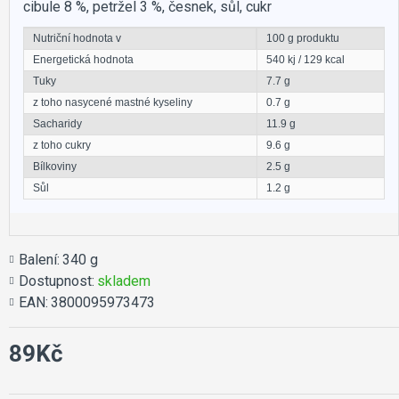
cibule 8 %, petržel 3 %, česnek, sůl, cukr
Nutriční hodnota v
100 g produktu
Energetická hodnota
540 kj / 129 kcal
Tuky
7.7 g
z toho nasycené mastné kyseliny
0.7 g
Sacharidy
11.9 g
z toho cukry
9.6 g
Bílkoviny
2.5 g
Sůl
1.2 g
Balení:
340 g
Dostupnost:
skladem
EAN:
3800095973473
89Kč