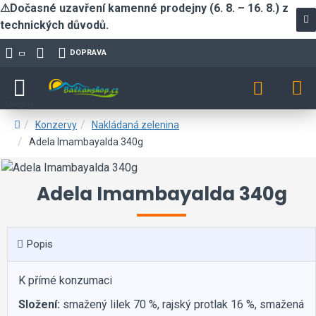
⚠Dočasné uzavření kamenné prodejny (6. 8. – 16. 8.) z
technických důvodů.
DOPRAVA
Konzervy
Nakládaná zelenina
Adela Imambayalda 340g
Adela Imambayalda 340g
Popis
K přímé konzumaci
Složení:
smažený lilek 70 %, rajský protlak 16 %, smažená