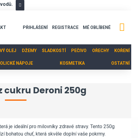
ůvodů.
AKT
PŘIHLÁŠENÍ
REGISTRACE
MÉ OBLÍBENÉ
OVÝ OLEJ
DŽEMY
SLADKOSTÍ
PEČIVO
OŘECHY
KOŘENÍ
OLICKÉ NÁPOJE
KOSMETIKA
OSTATNÍ
z cukru Deroni 250g
terá je ideální pro milovníky zdravé stravy. Tento 250g
ízí bohatou chuť, která skvěle doplní vaše pokrmy.