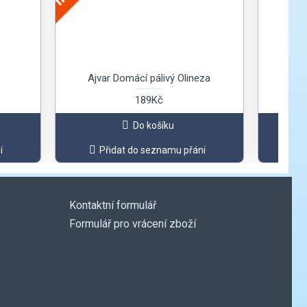
Ajvar Domácí pálivý Olineza
L
189Kč
Do košíku
í
Přidat do seznamu přání
Kontaktní formulář
Formulář pro vrácení zboží