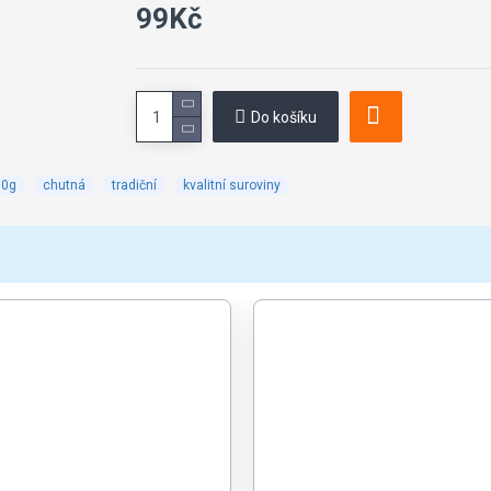
99Kč
Do košíku
50g
chutná
tradiční
kvalitní suroviny