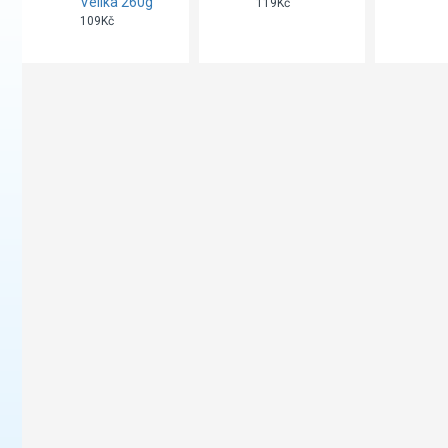
Velika 260g
119Kč
109Kč