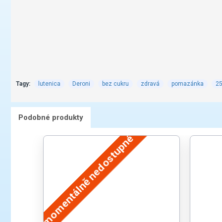
Tagy:
lutenica
Deroni
bez cukru
zdravá
pomazánka
2
Podobné produkty
momentálně nedostupné