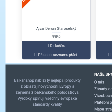
Ajvar Deroni Staroselský
99Kč
Do košíku
Přidat do seznamu přání
NAŠE SP
Balkanshop nabízí ty nejlepší produkty
O nás
z oblastí jihovýchodní Evropy a
Zásady oc
zejména z balkánského poloostrova.
Všeobecn
Výrobky splňují všechny evropské
Platební 
standardy kvality
Mapa str