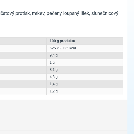
čatový protlak, mrkev, pečený loupaný lilek, slunečnicový
100 g produktu
525 kj / 125 kcal
9,4 g
1 g
8,1 g
4,3 g
1,4 g
1,2 g