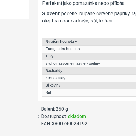
mletá Olineza
250 g
Perfektní jako pomazánka nebo příloha.
260 g
99Kč
79Kč
Složení:
pečené loupané červené papriky, raj
olej, bramborová kaše, sůl, koření
Nutriční hodnota v
Energetická hodnota
Tuky
z toho nasycené mastné kyseliny
Sacharidy
z toho cukry
Bílkoviny
Sůl
Balení:
250 g
Dostupnost:
skladem
EAN:
3800740024192