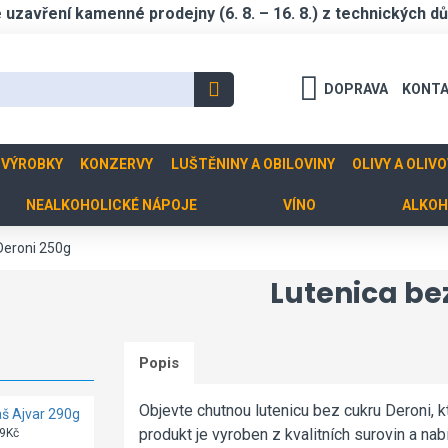
zavření kamenné prodejny (6. 8. – 16. 8.) z technických d
DOPRAVA
KONT
 VÝROBKY
KONZERVY
LUŠTĚNINY A OBILOVINY
OLIVY A OLIV
NEALKOHOLICKÉ NÁPOJE
VÍNO
ALKOH
Deroni 250g
Lutenica be
Popis
Objevte chutnou lutenicu bez cukru Deroni, k
š Ajvar 290g
Lutenica
Ajvar Deroni
domácí hrubě
Staroselský
produkt je vyroben z kvalitních surovin a nab
9Kč