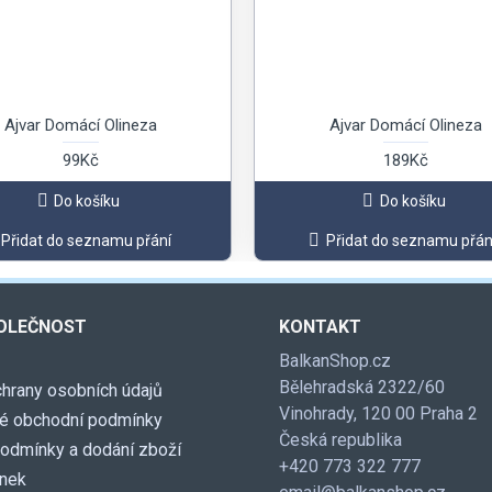
Ajvar Domácí Olineza
Ajvar Domácí Olineza
99Kč
189Kč
Do košíku
Do košíku
Přidat do seznamu přání
Přidat do seznamu přán
OLEČNOST
KONTAKT
BalkanShop.cz
Bělehradská 2322/60
hrany osobních údajů
Vinohrady, 120 00 Praha 2
é obchodní podmínky
Česká republika
podmínky a dodání zboží
+420 773 322 777
ánek