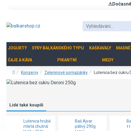
⚠Dočasné u
JOGURTY
SÝRY BALKÁNSKÉHO TYPU
KAŠKAVALY
MASNÉ
ČAJE A KÁVA
PIKANTNÍ
MEDY
Konzervy
Zeleninové pomazánky
Lutenica bez cukru 
Lidé také koupili
Lutenica hrubě
Baš Ajvar
Ba
mletá chutná
pálivý 290g
11