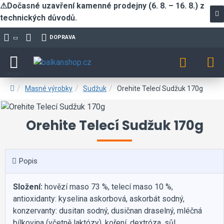
⚠Dočasné uzavření kamenné prodejny (6. 8. – 16. 8.) z
technických důvodů.
DOPRAVA
Masné výrobky
Sudžuk
Orehite Telecí Sudžuk 170g
Orehite Telecí Sudžuk 170g
Popis
Složení:
hovězí maso 73 %, telecí maso 10 %,
antioxidanty: kyselina askorbová, askorbát sodný,
konzervanty: dusitan sodný, dusičnan draselný, mléčná
bílkovina (včetně laktózy), koření, dextróza, sůl