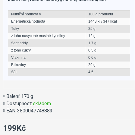
Nutriční hodnota v
100 g produktu
Energetická hodnota
1443 kj / 347 kcal
Tuky
25 g
z toho nasycené mastné kyseliny
12 g
Sacharidy
1.7 g
z toho cukry
0.5 g
Vláknina
0,6 g
Bílkoviny
29 g
Sůl
4.5
Balení:
170 g
Dostupnost:
skladem
EAN:
3800047748883
199Kč