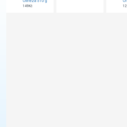
Olineza 510 g
Or
149Kč
12