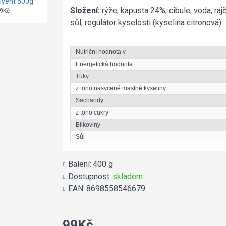
iyent 500g
800g
109Kč
Složení:
rýže, kapusta 24%, cibule, voda, raj
9Kč
399Kč
sůl, regulátor kyselosti (kyselina citronová)
Nutriční hodnota v
Energetická hodnota
Tuky
z toho nasycené mastné kyseliny
Sacharidy
z toho cukry
Bílkoviny
Sůl
Balení:
400 g
Dostupnost:
skladem
EAN:
8698558546679
99Kč