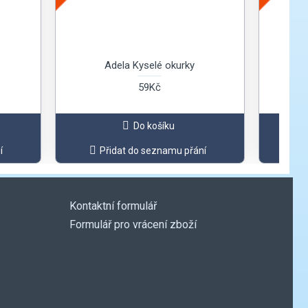
Adela Kyselé okurky
Dak
59Kč
Do košíku
í
Přidat do seznamu přání
Kontaktní formulář
Formulář pro vrácení zboží