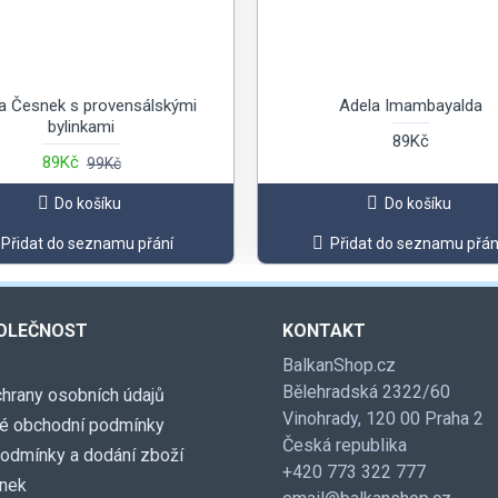
a Česnek s provensálskými
Adela Imambayalda
bylinkami
89Kč
89Kč
99Kč
Do košíku
Do košíku
Přidat do seznamu přání
Přidat do seznamu přán
OLEČNOST
KONTAKT
BalkanShop.cz
Bělehradská 2322/60
hrany osobních údajů
Vinohrady, 120 00 Praha 2
é obchodní podmínky
Česká republika
podmínky a dodání zboží
+420 773 322 777
ánek