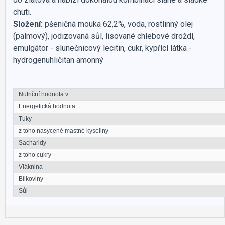
chuti.
Složení:
pšeničná mouka 62,2%, voda, rostlinný olej
(palmový), jodizovaná sůl, lisované chlebové droždí,
emulgátor - slunečnicový lecitin, cukr, kypřící látka -
hydrogenuhličitan amonný
Nutriční hodnota v
Energetická hodnota
Tuky
z toho nasycené mastné kyseliny
Sacharidy
z toho cukry
Vláknina
Bílkoviny
Sůl