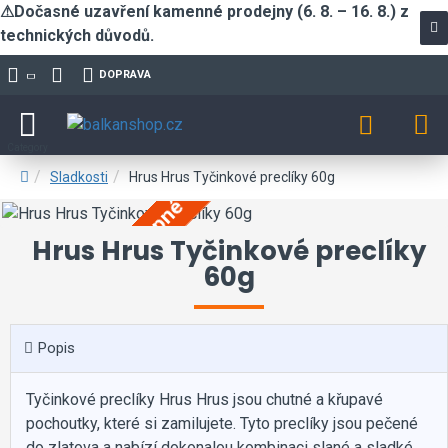
⚠Dočasné uzavření kamenné prodejny (6. 8. – 16. 8.) z
technických důvodů.
DOPRAVA
Sladkosti
Hrus Hrus Tyčinkové preclíky 60g
momentálně nedostupné
Hrus Hrus Tyčinkové preclíky
60g
Popis
Tyčinkové preclíky Hrus Hrus jsou chutné a křupavé
pochoutky, které si zamilujete. Tyto preclíky jsou pečené
do zlatova a nabízí dokonalou kombinaci slané a sladké