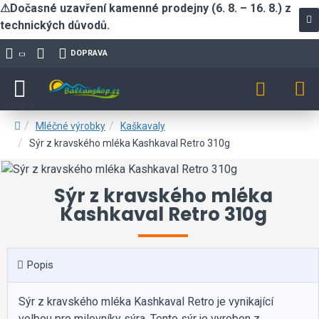
⚠Dočasné uzavření kamenné prodejny (6. 8. – 16. 8.) z
technických důvodů.
DOPRAVA
Mléčné výrobky
Kaškavaly
Sýr z kravského mléka Kashkaval Retro 310g
Sýr z kravského mléka
Kashkaval Retro 310g
Popis
Sýr z kravského mléka Kashkaval Retro je vynikající
volbou pro milovníky sýra. Tento sýr je vyroben z