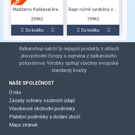
Madžarov Kaškaval kravský Zlatá série
Bagri ručně vyráběný ovčí žlutý kaškaval
299Kč
199Kč
Do košíku
Do košíku
Balkanshop nabízí ty nejlepší produkty z oblastí
jihovýchodní Evropy a zejména z balkánského
poloostrova. Výrobky splňují všechny evropské
standardy kvality
NAŠE SPOLEČNOST
O nás
Zásady ochrany osobních údajů
Všeobecné obchodní podmínky
Platební podmínky a dodání zboží
Mapa stránek