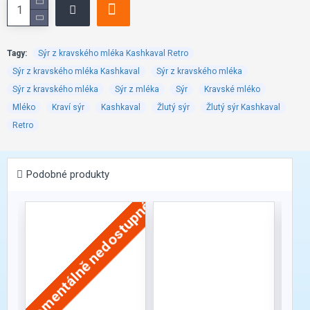
Tagy:
Sýr z kravského mléka Kashkaval Retro
Sýr z kravského mléka Kashkaval
Sýr z kravského mléka
Sýr z kravského mléka
Sýr z mléka
Sýr
Kravské mléko
Mléko
Kraví sýr
Kashkaval
Žlutý sýr
Žlutý sýr Kashkaval
Retro
Podobné produkty
momentálně nedostupné
momen