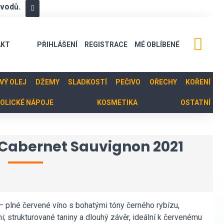
ůvodů.
AKT
PŘIHLÁŠENÍ
REGISTRACE
MÉ OBLÍBENÉ
OVÝ OLEJ
DŽEMY
SLADKOSTÍ
PEČIVO
OŘECHY
KOŘENÍ
OLICKÉ NÁPOJE
KOSMETIKA
OSTATNÍ
 Cabernet Sauvignon 2021
 plné červené víno s bohatými tóny černého rybízu,
 strukturované taniny a dlouhý závěr, ideální k červenému