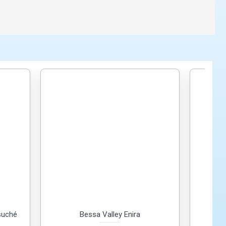
suché
Bessa Valley Enira
Bes