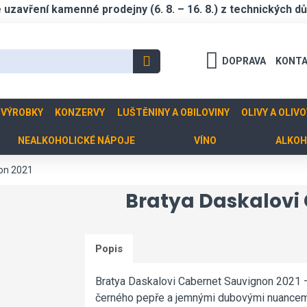
zavření kamenné prodejny (6. 8. – 16. 8.) z technických d
DOPRAVA
KONT
 VÝROBKY
KONZERVY
LUŠTĚNINY A OBILOVINY
OLIVY A OLIV
NEALKOHOLICKÉ NÁPOJE
VÍNO
ALKOH
non 2021
Bratya Daskalovi
Popis
Bratya Daskalovi Cabernet Sauvignon 2021 —
černého pepře a jemnými dubovými nuancemi;