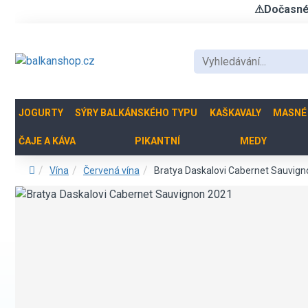
⚠Dočasné u
JOGURTY
SÝRY BALKÁNSKÉHO TYPU
KAŠKAVALY
MASNÉ
ČAJE A KÁVA
PIKANTNÍ
MEDY
Vína
Červená vína
Bratya Daskalovi Cabernet Sauvig