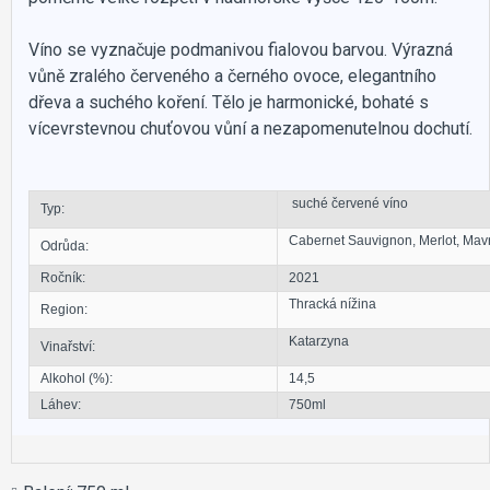
Víno se vyznačuje podmanivou fialovou barvou. Výrazná
vůně zralého červeného a černého ovoce, elegantního
dřeva a suchého koření. Tělo je harmonické, bohaté s
vícevrstevnou chuťovou vůní a nezapomenutelnou dochutí.
suché červené víno
Typ:
Cabernet Sauvignon, Merlot, Mavr
Odrůda:
Ročník:
2021
Thracká nížina
Region:
Katarzyna
Vinařství:
Alkohol (%):
14,5
Láhev:
750ml