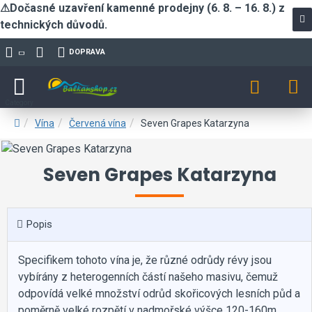
⚠Dočasné uzavření kamenné prodejny (6. 8. – 16. 8.) z
technických důvodů.
DOPRAVA
Vína
Červená vína
Seven Grapes Katarzyna
Seven Grapes Katarzyna
Popis
Specifikem tohoto vína je, že různé odrůdy révy jsou
vybírány z heterogenních částí našeho masivu, čemuž
odpovídá velké množství odrůd skořicových lesních půd a
poměrně velké rozpětí v nadmořské výšce 120-160m.