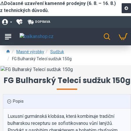
⚠Dočasné uzavření kamenné prodejny (6. 8. – 16. 8.)
z technických důvodů.
DOPRAVA
Masné výrobky
Sudžuk
FG Bulharský Telecí sudžuk 150g
FG Bulharský Telecí sudžuk 150g
Popis
Luxusní gurmánská klobása, která kombinuje tradiční
bulharskou recepturu se sofistikovanou vůní lanýžů.
Produkt s osobitým charakterem a bohatým chuťovým