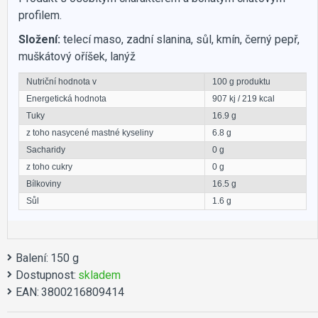
profilem.
Složení:
telecí maso, zadní slanina, sůl, kmín, černý pepř,
muškátový oříšek, lanýž
Nutriční hodnota v
100 g produktu
Energetická hodnota
907 kj / 219 kcal
Tuky
16.9 g
z toho nasycené mastné kyseliny
6.8 g
Sacharidy
0 g
z toho cukry
0 g
Bílkoviny
16.5 g
Sůl
1.6 g
Balení:
150 g
Dostupnost:
skladem
EAN:
3800216809414